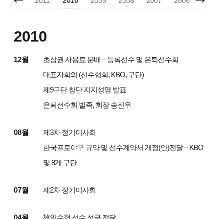
2012
2011
2010
2009
2008
2007
2006
2005
2010
12월
초상권 사용료 분배 – 등록선수 및 은퇴선수회
대표자회의 (선수협회, KBO, 구단)
제9구단 창단 지지성명 발표
은퇴선수회 발족, 회장 송진우
08월
제3차 정기이사회
한국프로야구 규약 및 선수계약서 개정(안)전달 – KBO
및 8개 구단
07월
제2차 정기이사회
04월
故임수혁 선수 성금 전달