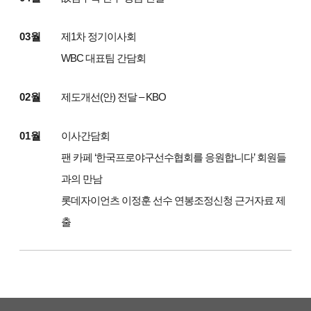
03월
제1차 정기이사회
WBC 대표팀 간담회
02월
제도개선(안) 전달 – KBO
01월
이사간담회
팬 카페 ‘한국프로야구선수협회를 응원합니다’ 회원들
과의 만남
롯데자이언츠 이정훈 선수 연봉조정신청 근거자료 제
출