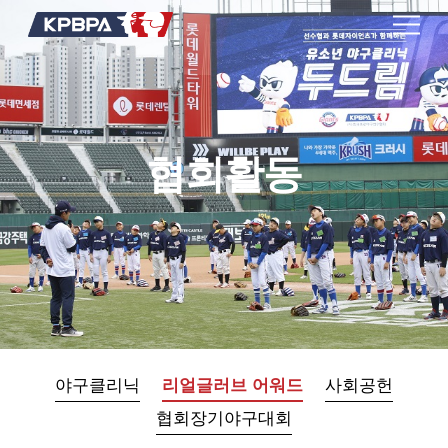
협회활동
야구클리닉
리얼글러브 어워드
사회공헌
협회장기야구대회