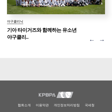
야구클리닉
리얼글러브 어워드
사회공헌
수해지역 피해 복구 위한 기부
기아 타이거즈와 함께하는 유소년
SSG 랜더스와 함께하는 유소년
LG 트윈스와 함께하는 유소년
2025 컴투스프로야구 리얼글러브 어..
2025 컴투스프로야구 리얼글러브 어..
2025 컴투스프로야구 리얼글러브 어..
초록우산어린이 고척스카이박스 초..
선수협파트너 대원미디어와 함께, ..
야구클리..
야구클리닉 ‘D..
야구클리닉 ‘DO..
←
→
협회소개
이용약관
개인정보처리방침
국세청