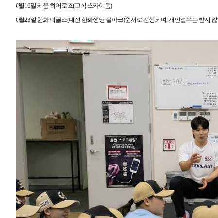
6
월
16
일 키움 히어로즈
(
고척 스카이돔
)
6
월
23
일 한화 이글스
(
대전 한화생명 볼파크
)
순서로 진행되며
,
개인접수는 받지 않