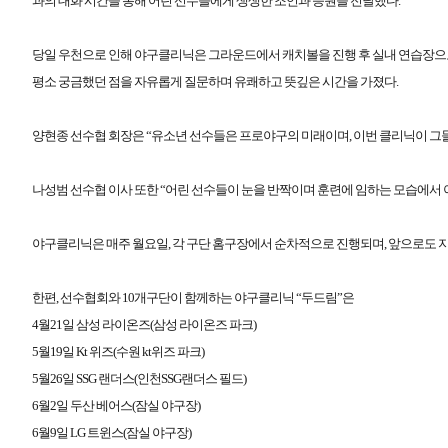
과의 대화 시간을 통해 어린 선수들에게 생생한 조언과 응원을 전달했다.
당일 우천으로 인해 야구클리닉은 그라운드에서 캐치볼을 진행 후 실내 연습장
평소 궁금했던 점을 자유롭게 질문하며 유쾌하고 뜻깊은 시간을 가졌다
.
양현종 선수협 회장은 “유소년 선수들은 프로야구의 미래이며, 이번 클리닉이 그들
나성범 선수협 이사 또한 “어린 선수들이 눈을 반짝이며 훈련에 임하는 모습에서
야구클리닉은 매주 월요일, 각 구단 홈구장에서 순차적으로 진행되며, 앞으로도 지
한편, 선수협회와 10개구단이 함께하는 야구클리닉 “두드림”은
4
월
21
일 삼성 라이온즈
(
삼성 라이온즈 파크
)
5
월
19
일
Kt
위즈
(
수원
kt
위즈 파크
)
5
월
26
일
SSG
랜더스
(
인천
SSG
랜더스 필드
)
6
월
2
일 두산 베어스
(
잠실 야구장
)
6
월
9
일
LG
트윈스
(
잠실 야구장
)