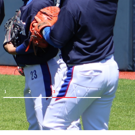
1
2
3
4